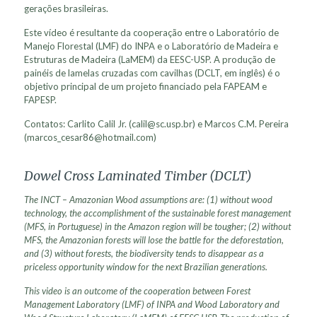
gerações brasileiras.
Este vídeo é resultante da cooperação entre o Laboratório de
Manejo Florestal (LMF) do INPA e o Laboratório de Madeira e
Estruturas de Madeira (LaMEM) da EESC-USP. A produção de
painéis de lamelas cruzadas com cavilhas (DCLT, em inglês) é o
objetivo principal de um projeto financiado pela FAPEAM e
FAPESP.
Contatos: Carlito Calil Jr. (calil@sc.usp.br) e Marcos C.M. Pereira
(marcos_cesar86@hotmail.com)
Dowel Cross Laminated Timber (DCLT)
The INCT – Amazonian Wood assumptions are: (1) without wood
technology, the accomplishment of the sustainable forest management
(MFS, in Portuguese) in the Amazon region will be tougher; (2) without
MFS, the Amazonian forests will lose the battle for the deforestation,
and (3) without forests, the biodiversity tends to disappear as a
priceless opportunity window for the next Brazilian generations.
This video is an outcome of the cooperation between Forest
Management Laboratory (LMF) of INPA and Wood Laboratory and