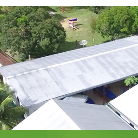
INCT Madeiras da
Amazônia
Ciências Agrárias – Recursos
Florestais
Como a floresta funciona em condições naturais?
Qual a vulnerabilidade e a capacidade de adaptação das
florestas quando perturbadas em grande escala,
naturalmente (secas e chuvas convectivas) ou pelo
homem (exploração florestal)?