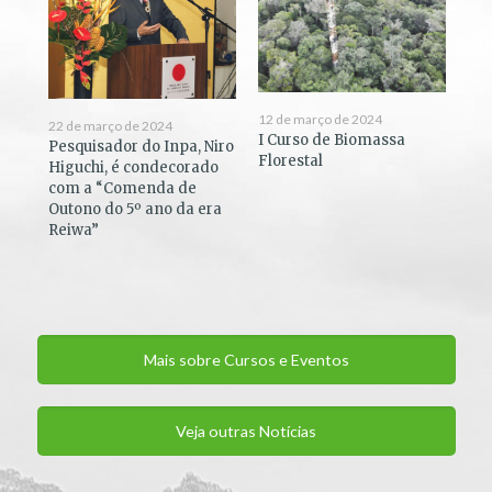
12 de março de 2024
22 de março de 2024
I Curso de Biomassa
Pesquisador do Inpa, Niro
Florestal
Higuchi, é condecorado
com a “Comenda de
Outono do 5º ano da era
Reiwa”
Mais sobre Cursos e Eventos
Veja outras Notícias