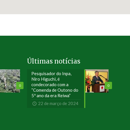
Últimas notícias
Pesquisador do Inpa,
Niro Higuchi, é
condecorado com a
0
0
“Comenda de Outono do
5º ano da era Reiwa”
22 de março de 2024