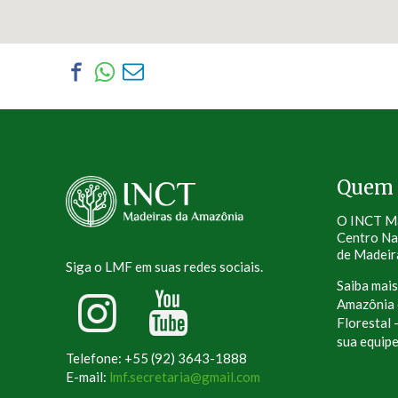
Quem
O INCT Ma
Centro Na
de Madeir
Siga o LMF em suas redes sociais.
Saiba mai
Amazônia 
Florestal 
sua equip
Telefone: +55 (92) 3643-1888
E-mail:
lmf.secretaria@gmail.com