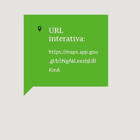
URL
interativa:
https://maps.app.goo
.gl/b5NgAkLeezbjUB
Km6